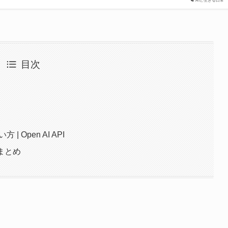
AIと生きる日常
目次
| Open AI API
 まとめ