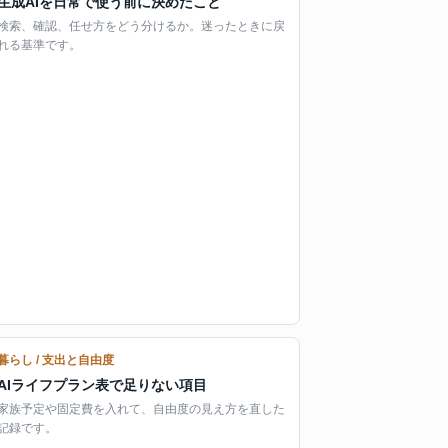
生成AIを日常で使う前に決めたこと
検索、確認、任せ方をどう分けるか。迷ったときに戻
れる基準です。
暮らし / 支出と自由度
AIライフプラン表で足りない項目
家族予定や固定費を入れて、自由度の見え方を直した
記録です。