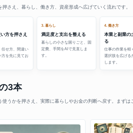
基本を押さえ、暮らし、働き方、資産形成へ広げていく流れです。
3. 暮らし
4. 働き方
使い方を押さえ
満足度と支出を整える
本業と副業の
る
暮らしの小さな困りごと、固
定費、手間をAIで見直しま
、任せ方、間違い
仕事の作業を軽
す。
い方を先に見てお
選択肢を広げる
します。
の3本
をどう使うかを押さえ、実際に暮らしやお金の判断へ戻す。まず