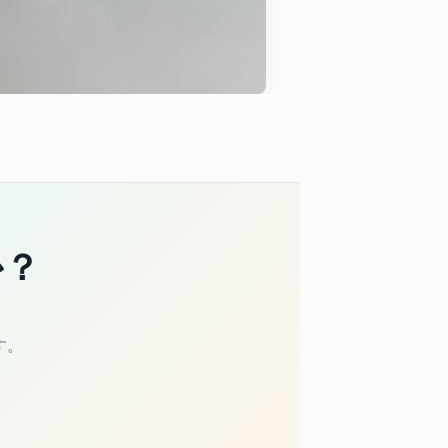
か？
す。