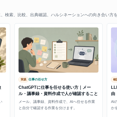
に、検索、比較、出典確認、ハルシネーションへの向き合い方
仕事の任せ方
実践
確
検
ChatGPTに仕事を任せる使い方｜メー
L
ル・議事録・資料作成で人が確認すること
由
い
メール、議事録、資料作成で、AIへ任せる作業
A
と自分で確認する作業を分けます。
か