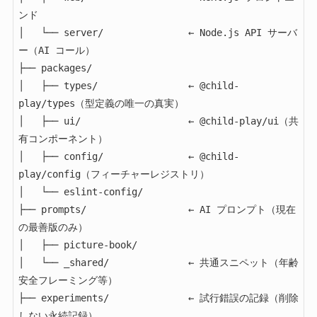
ンド

│   └── server/               ← Node.js API サーバ
ー（AI コール）

├── packages/

│   ├── types/                ← @child-
play/types（型定義の唯一の真実）

│   ├── ui/                   ← @child-play/ui（共
有コンポーネント）

│   ├── config/               ← @child-
play/config（フィーチャーレジストリ）

│   └── eslint-config/

├── prompts/                  ← AI プロンプト（現在
の最善版のみ）

│   ├── picture-book/

│   └── _shared/              ← 共通スニペット（年齢
安全フレーミング等）

├── experiments/              ← 試行錯誤の記録（削除
しない永続記録）
