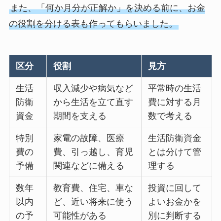
また、「何か月分が正解か」を決める前に、お金
の役割を分ける表も作ってもらいました。
区分
役割
見方
生活
収入減少や病気など
平常時の生活
防衛
から生活を立て直す
費に対する月
資金
期間を支える
数で考える
特別
家電の故障、医療
生活防衛資金
費の
費、引っ越し、育児
とは分けて管
予備
関連などに備える
理する
数年
教育費、住宅、車な
投資に回して
以内
ど、近い将来に使う
よいお金かを
の予
可能性がある
別に判断する