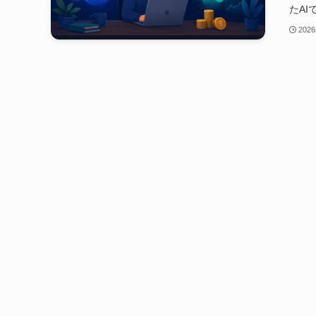
たA
202