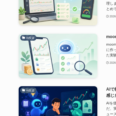
理し
とめ
202
mo
AI投資
moo
に作
た実
202
AI
AI投資
感じ
AI
だ、
ュー