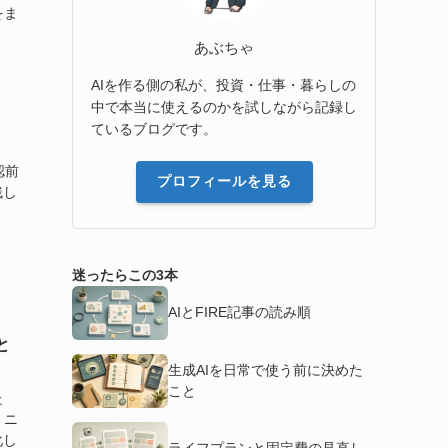
をま
あぶちゃ
AIを作る側の私が、投資・仕事・暮らしの
中で本当に使えるのかを試しながら記録し
ているブログです。
ト
認前
プロフィールを見る
残し
迷ったらこの3本
AIとFIRE記事の読み順
と
生成AIを日常で使う前に決めた
こと
た
、ニ
化し