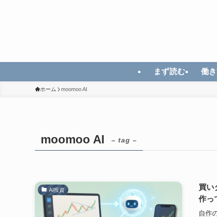
まず読む
働き
ホーム
moomoo AI
moomoo AI
– tag –
買い
AI投資
作っ
自作の