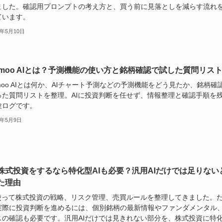
ました。確認用プロンプトの考え方と、買う前に見落としを減らす流れ
ています。
6年5月10日
omoo AIとは？予測機能の使い方と銘柄確認で試した質問リス
moo AIとは何か、AIチャート予測などの予測機能をどう見たか、銘柄確
った質問リストを整理。AIに投資判断を任せず、情報整理と確認手順を
験ログです。
6年5月9日
で株式投資をするなら特化型AIも必要？汎用AIだけでは足りない
た理由
を使って株式投資の戦略、リスク管理、売買ルールを整理してきました。
実際に投資判断を進めるには、個別銘柄の最新情報やファンダメンタル
スの確認も必要です。汎用AIだけでは見きれない部分を、株式投資に特