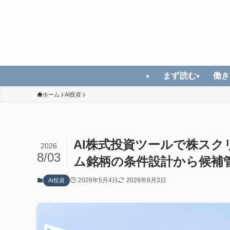
まず読む
働き
ホーム
AI投資
AI株式投資ツールで株ス
2026
8/03
ム銘柄の条件設計から候補
2026年5月4日
2026年8月3日
AI投資