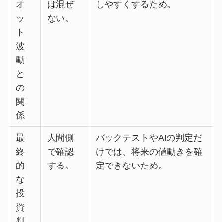
オ
は混ぜ
しやすくするため。
ッ
ない。
ト
波
動
と
の
関
係
最
人間側
バックテストやAIの判定だ
終
で確認
けでは、将来の値動きを確
的
する。
定できないため。
な
投
資
判