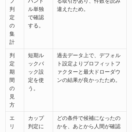
プ
ハンド
る取引があり、件数を読み
判
ル単独
違えたため。
定
で確認
の
する。
集
計
判
短期ル
過去データ上で、デフォル
定
ックバ
ト設定よりプロフィットフ
期
ック設
ァクターと最大ドローダウ
間
定を使
ンの結果が良かったため。
の
う。
見
方
エ
カップ
どの条件で候補になったの
リ
判定に
かを、あとから人間が確認