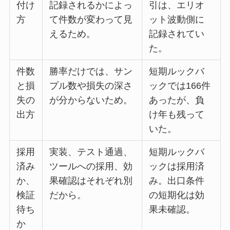
付け
記録されるかによっ
引は、エリオ
方
て件数が変わって見
ット波動側に
えるため。
記録されてい
た。
件数
勝率だけでは、サン
短期ルックバ
と損
プル数や損失の深さ
ックでは166件
失の
が分からないため。
あったが、負
出方
け年も残って
いた。
採用
実装、テスト通過、
短期ルックバ
済み
ツールへの採用、効
ックは採用済
か、
果確認はそれぞれ別
み。出口条件
検証
だから。
の短期化は効
待ち
果未確認。
か