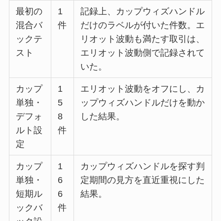
最初の
1
記録上、カップウィズハンドル
混合バ
件
だけのラベルが付いた件数。エ
ックテ
リオット波動も満たす取引は、
スト
エリオット波動側で記録されて
いた。
カップ
1
エリオット波動をオフにし、カ
単独・
5
ップウィズハンドルだけを動か
デフォ
8
した結果。
ルト設
件
定
カップ
1
カップウィズハンドルを探す判
単独・
6
定期間の見方を直近重視にした
短期ル
6
結果。
ックバ
件