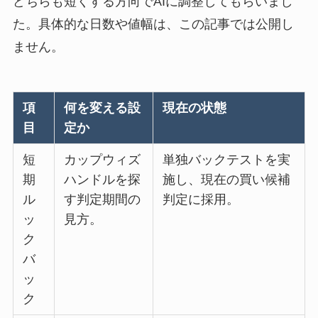
どちらも短くする方向でAIに調整してもらいまし
た。具体的な日数や値幅は、この記事では公開し
ません。
項
何を変える設
現在の状態
目
定か
短
カップウィズ
単独バックテストを実
期
ハンドルを探
施し、現在の買い候補
ル
す判定期間の
判定に採用。
ッ
見方。
ク
バ
ッ
ク