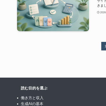
サイ
きま
202
読む目的を選ぶ
働き方と収入
生成AIの基本