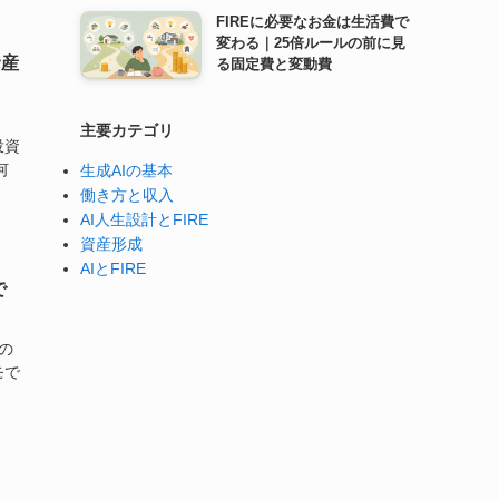
FIREに必要なお金は生活費で
変わる｜25倍ルールの前に見
資産
る固定費と変動費
主要カテゴリ
投資
何
生成AIの基本
働き方と収入
AI人生設計とFIRE
資産形成
AIとFIRE
で
の
モで