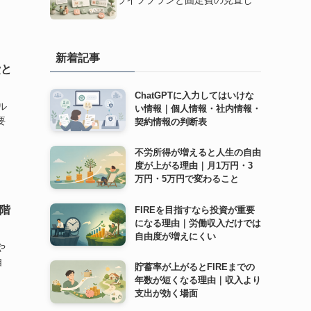
ライフプランと固定費の見直し
新着記事
費と
ChatGPTに入力してはいけな
ル
い情報｜個人情報・社内情報・
要
契約情報の判断表
不労所得が増えると人生の自由
度が上がる理由｜月1万円・3
万円・5万円で変わること
階
FIREを目指すなら投資が重要
になる理由｜労働収入だけでは
自由度が増えにくい
や
自
貯蓄率が上がるとFIREまでの
年数が短くなる理由｜収入より
支出が効く場面