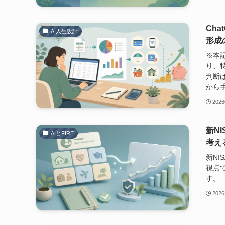
Ch
AI人生設計
形成
※本
り、
判断
から手
202
新N
AIとFIRE
考え
新NI
視点
す。
202