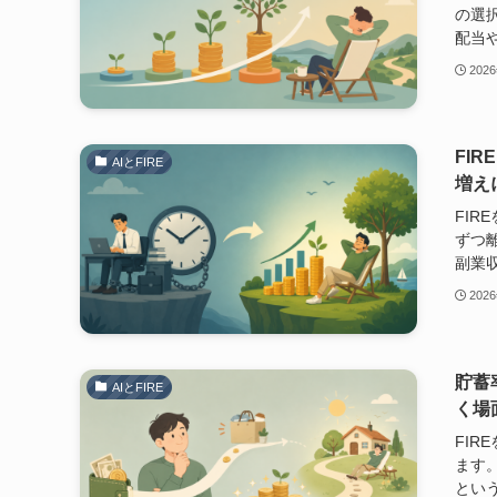
の選
配当
202
FI
AIとFIRE
増え
FI
ずつ
副業
202
貯蓄
AIとFIRE
く場
FI
ます
とい