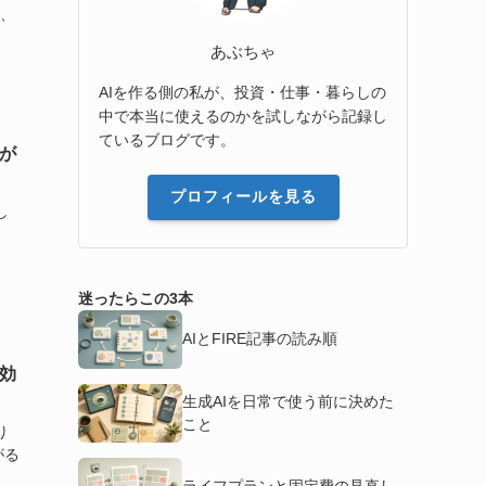
か、
あぶちゃ
AIを作る側の私が、投資・仕事・暮らしの
中で本当に使えるのかを試しながら記録し
ているブログです。
が
プロフィールを見る
し
、
迷ったらこの3本
AIとFIRE記事の読み順
効
生成AIを日常で使う前に決めた
こと
り
がる