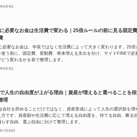
6年8月4日
REに必要なお金は生活費で変わる｜25倍ルールの前に見る固定
費
REに必要なお金は、年収ではなく生活費によって大きく変わります。25倍
を使う前に、固定費、変動費、将来増える支出を分け、サイドFIREで必
がどう変わるかを表で整理します。
6年8月3日
REで人生の自由度が上がる理由｜資産が増えると選べることを段
整理
REは会社を辞めることだけではなく、資産形成によって人生の選択肢を増
え方です。資産額や生活費に応じて増える自由度を、待てる自由、断る
減らす自由、選ぶ自由に分けて整理します。
6年7月24日