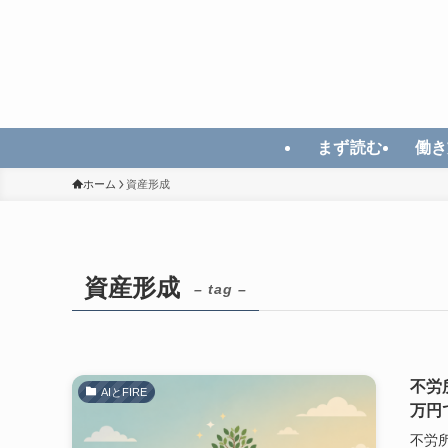
まず読む
働き
ホーム
資産形成
資産形成
– tag –
不労
AIとFIRE
万円
不労