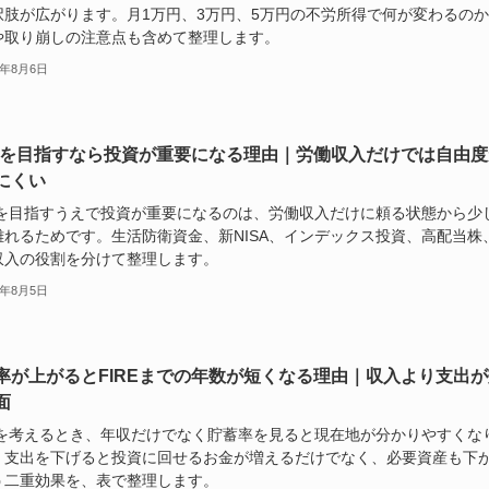
択肢が広がります。月1万円、3万円、5万円の不労所得で何が変わるの
や取り崩しの注意点も含めて整理します。
6年8月6日
REを目指すなら投資が重要になる理由｜労働収入だけでは自由度
にくい
REを目指すうえで投資が重要になるのは、労働収入だけに頼る状態から少
離れるためです。生活防衛資金、新NISA、インデックス投資、高配当株
収入の役割を分けて整理します。
6年8月5日
率が上がるとFIREまでの年数が短くなる理由｜収入より支出が
面
REを考えるとき、年収だけでなく貯蓄率を見ると現在地が分かりやすくな
。支出を下げると投資に回せるお金が増えるだけでなく、必要資産も下
う二重効果を、表で整理します。