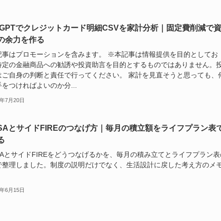
atGPTでクレジットカード明細CSVを家計分析｜固定費削減で
の余力を作る
記事はプロモーションを含みます。 ※本記事は情報提供を目的としてお
特定の金融商品への勧誘や投資助言を目的とするものではありません。
はご自身の判断と責任で行ってください。 家計を見直そうと思っても、
をつければよいのか分...
6年7月20日
ISAとサイドFIREのつなげ方｜毎月の積立額をライフプラン表
る
SAとサイドFIREをどうつなげるかを、毎月の積み立てとライフプラン表
で整理しました。制度の説明だけでなく、生活設計に戻した考え方のメ
6年6月15日