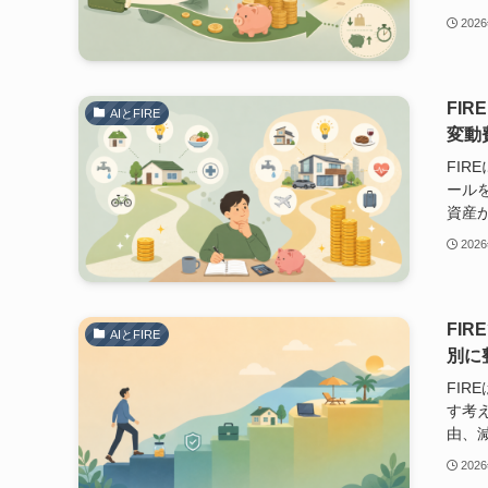
202
FI
AIとFIRE
変動
FI
ール
資産
202
FI
AIとFIRE
別に
FI
す考
由、
202